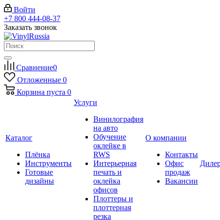
Войти
+7 800 444-08-37
Заказать звонок
Сравнение
0
Отложенные
0
Корзина
пуста
0
Услуги
Винилография
на авто
Обучение
Каталог
О компании
оклейке в
Плёнка
RWS
Контакты
Инструменты
Интерьерная
Офис
Диле
Готовые
печать и
продаж
дизайны
оклейка
Вакансии
офисов
Плоттеры и
плоттерная
резка