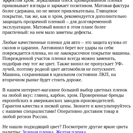
эффектом хром. Зеркальный блеск хромированной пленки
приковывает взгляды и заряжает позитивом. Матовая фактура
более сдержана, но не менее привлекательна. Глянцевое
покрытие, так же, как и хром, рекомендуется дополнительно
защищать прозрачной пленкой – для долговременной
эксплуатации. Матовый винил в этом плане более
практичный: на нем мало заметны дефекты.
Любые качественные пленки для авто – это защита кузова от
сколов и царапин. Автовинил берет все удары на себя:
повреждается пленка, но не лакокрасочное покрытие машины.
Поврежденной участок пленки всегда можно заменить,
подобрав ему тот же цвет. Также винил не пропускает УФ-
лучей, поэтому родной цвет автомобиля не потускнеет.
Машина, сохранившая в идеальном состоянии ЛКП, на
вторичном рынке будет стоить дороже.
В нашем интернет-магазине большой выбор цветных пленок
на любой вкус: глянец, карбон, хром. Проверенные бренды
европейских и американских заводов-производителей.
Гарантия качества и низкой цены. Звоните и консультируйтесь
с нашими специалистами! Оперативно доставим товар в
любой регион России.
Не нашли подходящий цвет? Посмотрите другие яркие цвета
палитры:
Зеленая пленка
,
Желтая пленка
.