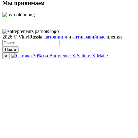
Мы принимаем
2026
© VinylRussia,
автовинил
и
антигравийные
пленки
Найти
×