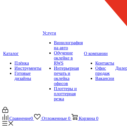
Услуги
Винилография
на авто
Обучение
Каталог
О компании
оклейке в
Плёнка
RWS
Контакты
Инструменты
Интерьерная
Офис
Диле
Готовые
печать и
продаж
дизайны
оклейка
Вакансии
офисов
Плоттеры и
плоттерная
резка
Сравнение
0
Отложенные
0
Корзина
0