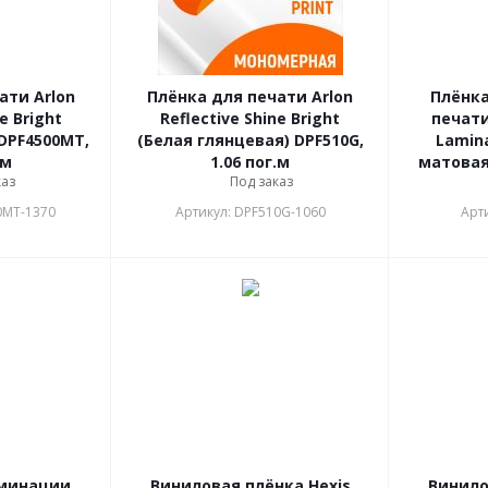
ати Arlon
Плёнка для печати Arlon
Плёнк
e Bright
Reflective Shine Bright
печати
DPF4500MT,
(Белая глянцевая) DPF510G,
Lamin
.м
1.06 пог.м
матовая)
каз
Под заказ
0MT-1370
Артикул: DPF510G-1060
Арт
аминации
Виниловая плёнка Hexis
Винило