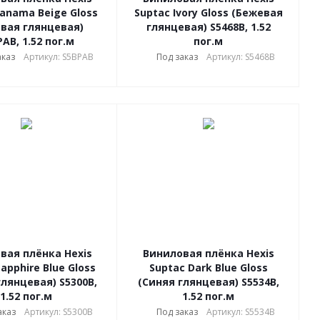
Panama Beige Gloss
Suptac Ivory Gloss (Бежевая
вая глянцевая)
глянцевая) S5468B, 1.52
AB, 1.52 пог.м
пог.м
аказ
Артикул: S5BPAB
Под заказ
Артикул: S5468B
вая плёнка Hexis
Виниловая плёнка Hexis
apphire Blue Gloss
Suptac Dark Blue Gloss
глянцевая) S5300B,
(Синяя глянцевая) S5534B,
1.52 пог.м
1.52 пог.м
аказ
Артикул: S5300B
Под заказ
Артикул: S5534B