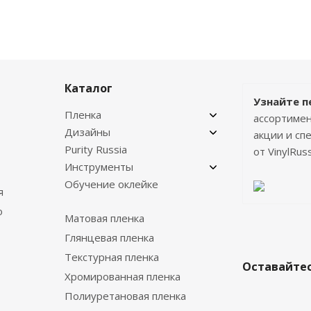
Каталог
Узнайте п
Пленка
ассортимен
Дизайны
акции и с
Purity Russia
от VinylRuss
Инструменты
Обучение оклейке
я
о
Матовая пленка
Глянцевая пленка
Текстурная пленка
Оставайтес
Хромированная пленка
Полиуретановая пленка