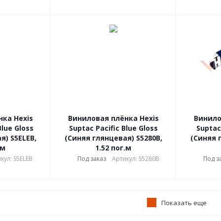
ка Hexis
Виниловая плёнка Hexis
Винило
Blue Gloss
Suptac Pacific Blue Gloss
Suptac
я) S5ELEB,
(Синяя глянцевая) S5280B,
(Синяя 
.м
1.52 пог.м
кул: S5ELEB
Под заказ
Артикул: S5280B
Под з
Показать еще