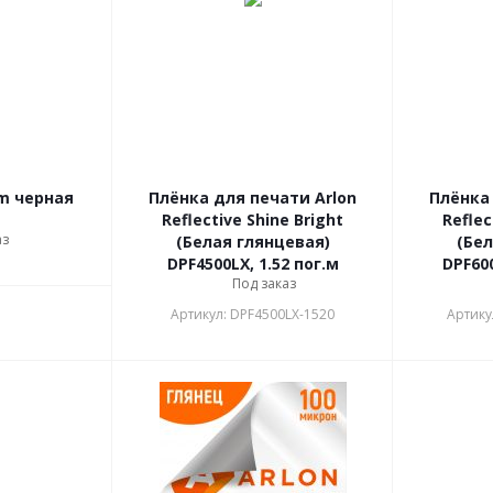
m черная
Плёнка для печати Arlon
Плёнка 
Reflective Shine Bright
Reflec
аз
(Белая глянцевая)
(Бел
DPF4500LX, 1.52 пог.м
DPF600
Под заказ
Артикул: DPF4500LX-1520
Артику