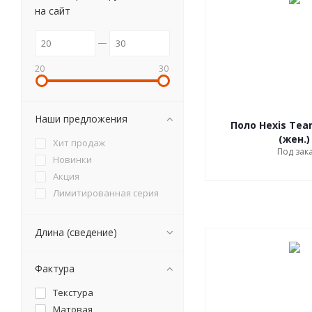
на сайт
20
30
Наши предложения
Поло Hexis Tea
(жен.)
Хит продаж
Под зак
Новинки
Акция
Лимитированная серия
Длина (сведение)
Фактура
Текстура
Матовая