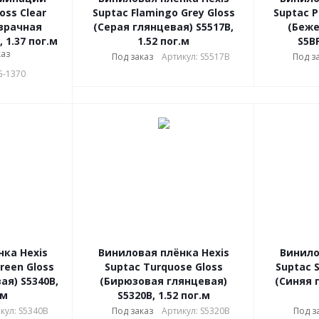
oss Clear
Suptac Flamingo Grey Gloss
Suptac 
зрачная
(Серая глянцевая) S5517B,
(Беже
 1.37 пог.м
1.52 пог.м
S5BP
каз
Под заказ
Артикул: S5517B
Под з
G-1370
ка Hexis
Виниловая плёнка Hexis
Винило
reen Gloss
Suptac Turquose Gloss
Suptac S
ая) S5340B,
(Бирюзовая глянцевая)
(Синяя 
.м
S5320B, 1.52 пог.м
кул: S5340B
Под заказ
Артикул: S5320B
Под з