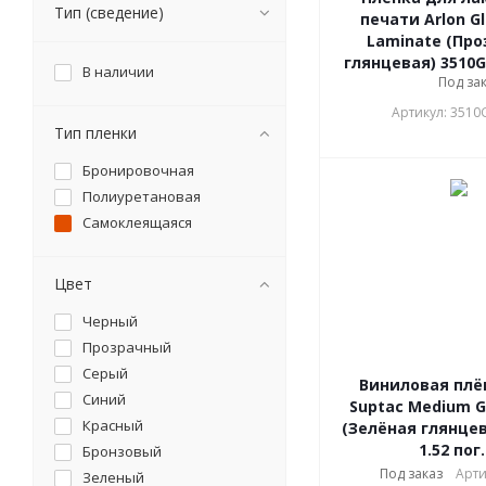
Тип (сведение)
печати Arlon Gl
Laminate (Про
глянцевая) 3510G,
В наличии
Под за
Артикул: 3510
Тип пленки
Бронировочная
Полиуретановая
Самоклеящаяся
Цвет
Черный
Прозрачный
Серый
Виниловая плён
Синий
Suptac Medium G
Красный
(Зелёная глянцев
1.52 пог
Бронзовый
Под заказ
Арти
Зеленый