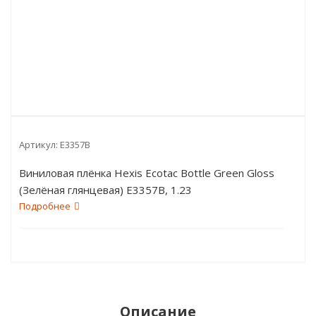
Артикул:
E3357B
Виниловая плёнка Hexis Ecotac Bottle Green Gloss
(Зелёная глянцевая) E3357B, 1.23
пог.м
Подробнее
Описание