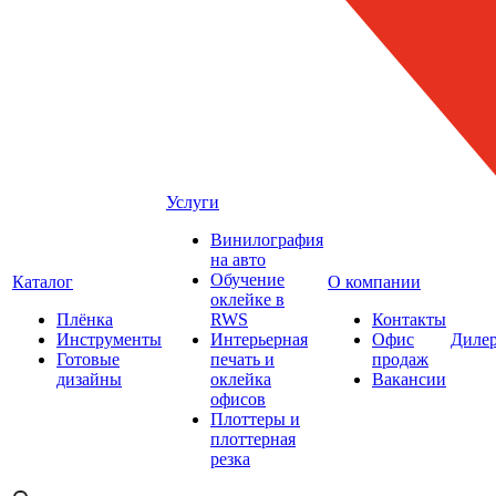
Услуги
Винилография
на авто
Обучение
Каталог
О компании
оклейке в
Плёнка
RWS
Контакты
Инструменты
Интерьерная
Офис
Диле
Готовые
печать и
продаж
дизайны
оклейка
Вакансии
офисов
Плоттеры и
плоттерная
резка