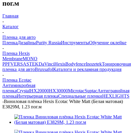
пог.м
Главная
-
Каталог
-
Пленка для авто
Пленка
Дизайны
Purity Russia
Инструменты
Обучение оклейке
-
Пленка Hexis
Membrane
MONO
PPF
VERSA
STEK
DaVinci
Hexis
Bodyfence
Inozetek
Тонировочная
пленка для авто
Bruxsafol
Каталоги и рекламная продукция
-
Пленка Ecotac
Антимикробная
пленка
Crystal
HX20000
HX30000
Microtac
Suptac
Антигравийная
пленка
Интерьерная пленка
Специальные пленки
HEXLIGHTS
-
Виниловая плёнка Hexis Ecotac White Matt (Белая матовая)
E3829M, 1.23 пог.м