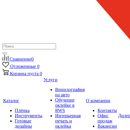
Сравнение
0
Отложенные
0
Корзина
пуста
0
Услуги
Винилография
на авто
Обучение
Каталог
О компании
оклейке в
Плёнка
RWS
Контакты
Инструменты
Интерьерная
Офис
Диле
Готовые
печать и
продаж
дизайны
оклейка
Вакансии