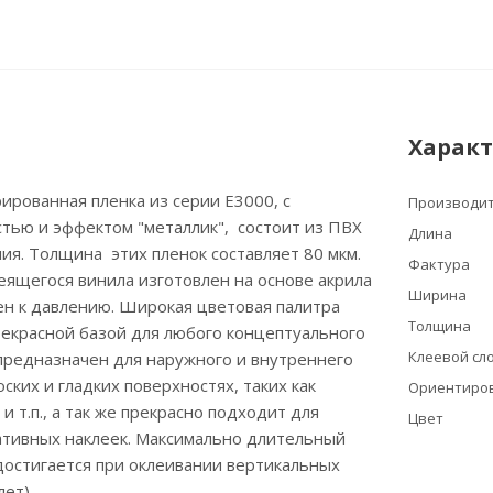
Харак
рованная пленка из серии Е3000, с
Производи
тью и эффектом "металлик", состоит из ПВХ
Длина
ия. Толщина этих пленок составляет 80 мкм.
Фактура
еящегося винила изготовлен на основе акрила
Ширина
ен к давлению. Широкая цветовая палитра
Толщина
рекрасной базой для любого концептуального
Клеевой сло
предназначен для наружного и внутреннего
ских и гладких поверхностях, таких как
Ориентиров
 и т.п., а так же прекрасно подходит для
Цвет
ативных наклеек. Максимально длительный
достигается при оклеивании вертикальных
лет).