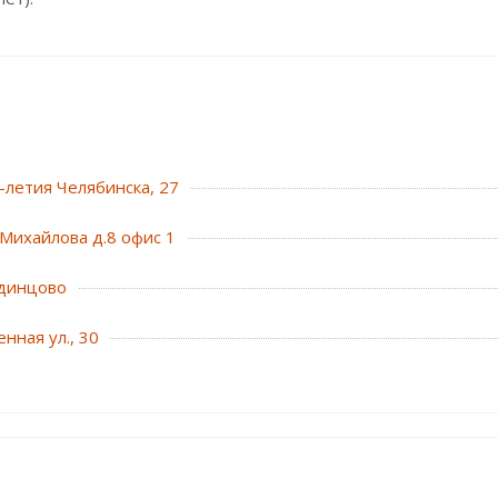
0-летия Челябинска, 27
Михайлова д.8 офис 1
динцово
нная ул., 30