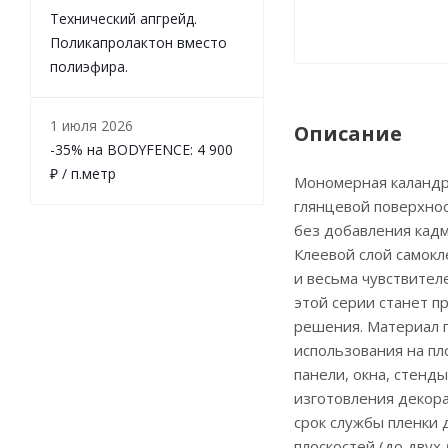
Технический апгрейд.
Поликапролактон вместо
полиэфира.
1 июля 2026
Описание
-35% на BODYFENCE: 4 900
₽ / п.метр
Мономерная каландри
глянцевой поверхнос
без добавления кадм
Клеевой слой самокл
и весьма чувствител
этой серии станет п
решения. Материал 
использования на пло
панели, окна, стенды
изготовления декор
срок службы пленки 
плоскостей (до двух 