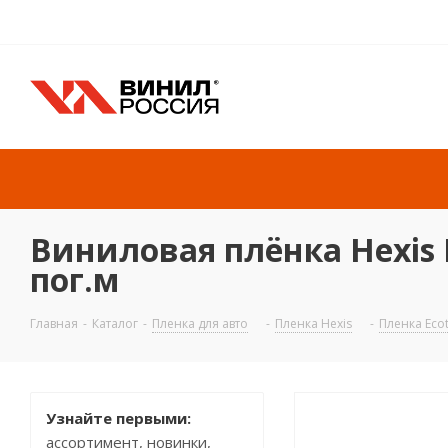
Виниловая плёнка Hexis E
пог.м
Главная
-
Каталог
-
Пленка для авто
-
Пленка Hexis
-
Пленка Eco
Узнайте первыми:
ассортимент, новинки,