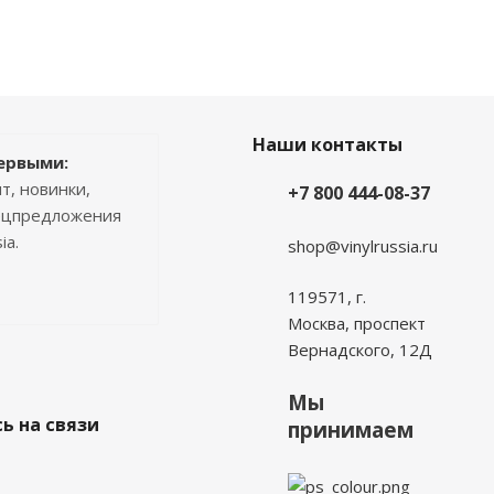
Наши контакты
ервыми:
т, новинки,
+7 800 444-08-37
пецпредложения
ia.
shop@vinylrussia.ru
119571,
г.
Москва
, проспект
Вернадского, 12Д
Мы
ь на связи
принимаем