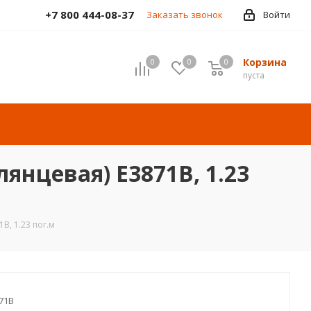
+7 800 444-08-37
Заказать звонок
Войти
Корзина
0
0
0
пуста
лянцевая) E3871B, 1.23
B, 1.23 пог.м
71B