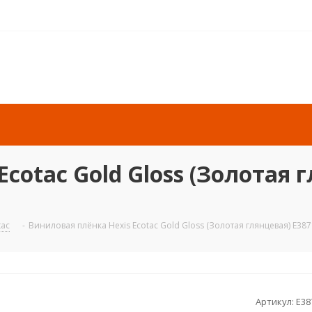
cotac Gold Gloss (Золотая г
tac
-
Виниловая плёнка Hexis Ecotac Gold Gloss (Золотая глянцевая) E3871
Артикул:
E38