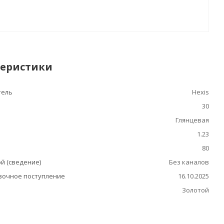
теристики
тель
Hexis
30
Глянцевая
1.23
80
й (сведение)
Без каналов
очное поступление
16.10.2025
Золотой