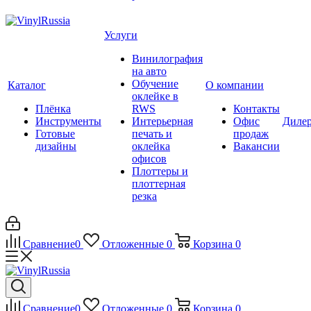
Услуги
Винилография
на авто
Обучение
Каталог
О компании
оклейке в
Плёнка
RWS
Контакты
Инструменты
Интерьерная
Офис
Диле
Готовые
печать и
продаж
дизайны
оклейка
Вакансии
офисов
Плоттеры и
плоттерная
резка
Сравнение
0
Отложенные
0
Корзина
0
Сравнение
0
Отложенные
0
Корзина
0