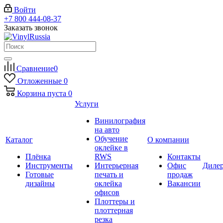
Войти
+7 800 444-08-37
Заказать звонок
Сравнение
0
Отложенные
0
Корзина
пуста
0
Услуги
Винилография
на авто
Обучение
Каталог
О компании
оклейке в
Плёнка
RWS
Контакты
Инструменты
Интерьерная
Офис
Диле
Готовые
печать и
продаж
дизайны
оклейка
Вакансии
офисов
Плоттеры и
плоттерная
резка