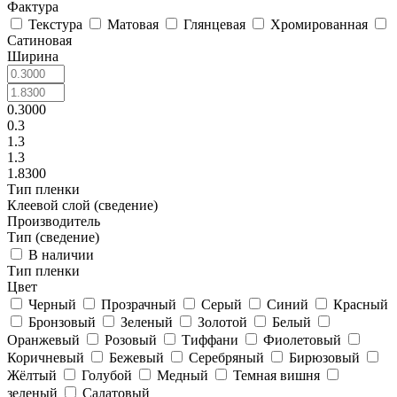
Фактура
Текстура
Матовая
Глянцевая
Хромированная
Сатиновая
Ширина
0.3000
0.3
1.3
1.3
1.8300
Тип пленки
Клеевой слой (сведение)
Производитель
Тип (сведение)
В наличии
Тип пленки
Цвет
Черный
Прозрачный
Серый
Синий
Красный
Бронзовый
Зеленый
Золотой
Белый
Оранжевый
Розовый
Тиффани
Фиолетовый
Коричневый
Бежевый
Серебряный
Бирюзовый
Жёлтый
Голубой
Медный
Темная вишня
зеленый
Салатовый