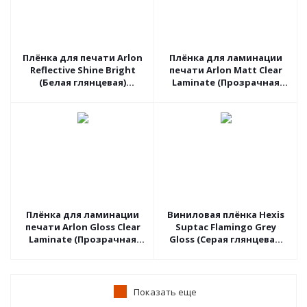
Плёнка для печати Arlon
Плёнка для ламинации
Reflective Shine Bright
печати Arlon Matt Clear
(Белая глянцевая)
Laminate (Прозрачная
DPF510G, 1.06 пог.м
матовая) 3510M, 1.37 пог.м
Плёнка для ламинации
Виниловая плёнка Hexis
печати Arlon Gloss Clear
Suptac Flamingo Grey
Laminate (Прозрачная
Gloss (Серая глянцевая)
глянцевая) 3510G, 1.37
S5517B, 1.52 пог.м
пог.м
Показать еще