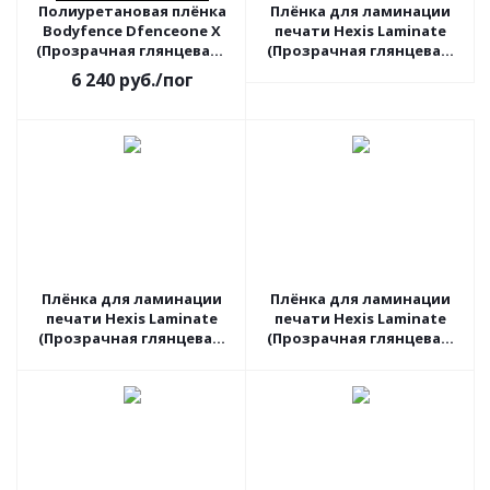
Полиуретановая плёнка
Плёнка для ламинации
Bodyfence Dfenceone X
печати Hexis Laminate
(Прозрачная глянцевая),
(Прозрачная глянцевая)
1.52 пог.м
V740B, 1.37 пог.м
6 240
руб.
/пог
Плёнка для ламинации
Плёнка для ламинации
печати Hexis Laminate
печати Hexis Laminate
(Прозрачная глянцевая)
(Прозрачная глянцевая)
PC30G2, 1.52 пог.м
V740B, 1.6 пог.м