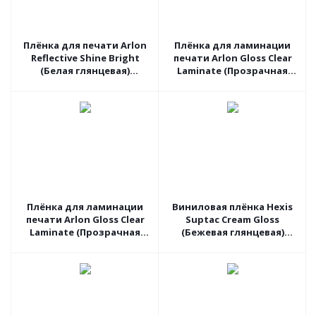
Плёнка для печати Arlon
Плёнка для ламинации
Reflective Shine Bright
печати Arlon Gloss Clear
(Белая глянцевая)
Laminate (Прозрачная
DPF510G, 1.27 пог.м
глянцевая) 3510G, 1.27
пог.м
Плёнка для ламинации
Виниловая плёнка Hexis
печати Arlon Gloss Clear
Suptac Cream Gloss
Laminate (Прозрачная
(Бежевая глянцевая)
глянцевая) 3510G, 1.06
S5BA01B, 1.52 пог.м
пог.м