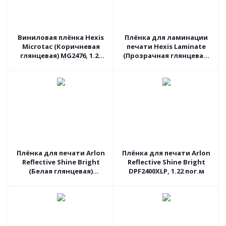
Виниловая плёнка Hexis
Плёнка для ламинации
Microtac (Коричневая
печати Hexis Laminate
глянцевая) MG2476, 1.23
(Прозрачная глянцевая)
пог.м
PC190G2, 1.37 пог.м
Плёнка для печати Arlon
Плёнка для печати Arlon
Reflective Shine Bright
Reflective Shine Bright
(Белая глянцевая)
DPF2400XLP, 1.22 пог.м
DPF4500LX, 1.37 пог.м