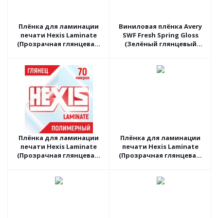
Плёнка для ламинации
Виниловая плёнка Avery
печати Hexis Laminate
SWF Fresh Spring Gloss
(Прозрачная глянцевая)
(Зелёный глянцевый
PC30G2, 1.37 пог.м
хамелеон) BG7460001, 1.52
пог.м
Плёнка для ламинации
Плёнка для ламинации
печати Hexis Laminate
печати Hexis Laminate
(Прозрачная глянцевая)
(Прозрачная глянцевая)
V750B, 1.37 пог.м
PCSTAR01S, 1.52 пог.м