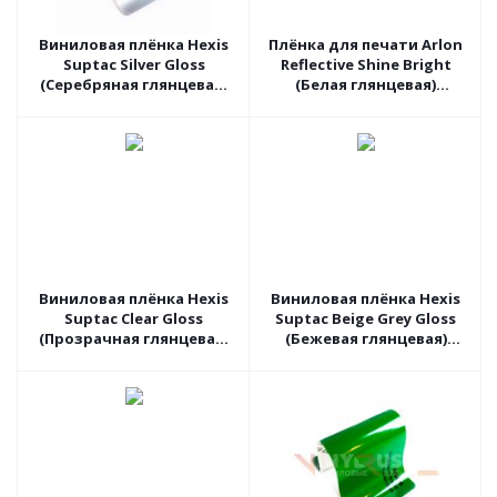
Виниловая плёнка Hexis
Плёнка для печати Arlon
Suptac Silver Gloss
Reflective Shine Bright
(Серебряная глянцевая)
(Белая глянцевая)
HXS5877B, 1.52 пог.м
DPF4500GT, 1.37 пог.м
Виниловая плёнка Hexis
Виниловая плёнка Hexis
Suptac Clear Gloss
Suptac Beige Grey Gloss
(Прозрачная глянцевая)
(Бежевая глянцевая)
S5899B, 1.52 пог.м
S5GBEB, 1.52 пог.м