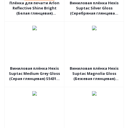
Плёнка для печати Arlon
Виниловая плёнка Hexis
Reflective Shine Bright
Suptac Silver Gloss
(Белая глянцевая)
(Серебряная глянцевая)
DPF6000XRP, 1.37 пог.м
S5877B, 1.52 пог.м
Виниловая плёнка Hexis
Виниловая плёнка Hexis
Suptac Medium Grey Gloss
Suptac Magnolia Gloss
(Серая глянцевая) S5431B,
(Бежевая глянцевая)
1.52 пог.м
S5685B, 1.52 пог.м