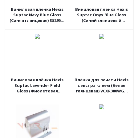
Виниловая плёнка Hexis
Виниловая плёнка Hexis
Suptac Navy Blue Gloss
Suptac Onyx Blue Gloss
(Синяя глянцевая) S5295B,
(Синий глянцевый
1.52 пог.м
металлик) S5303B, 1.52
пог.м
Виниловая плёнка Hexis
Плёнка для печати Hexis
Suptac Lavender Field
с экстра клеем (Белая
Gloss (Фиолетовая
глянцевая) VCXR300WG1,
глянцевая) S5655B, 1.52
1.37 пог.м
пог.м