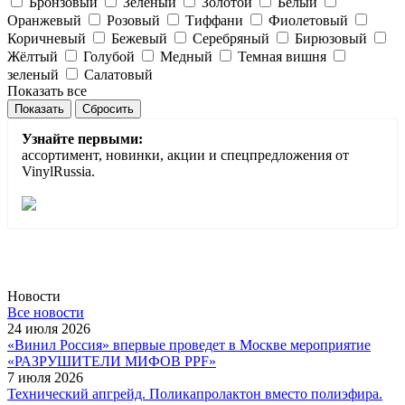
Бронзовый
Зеленый
Золотой
Белый
Оранжевый
Розовый
Тиффани
Фиолетовый
Коричневый
Бежевый
Серебряный
Бирюзовый
Жёлтый
Голубой
Медный
Темная вишня
зеленый
Салатовый
Показать все
Сбросить
Узнайте первыми:
ассортимент, новинки, акции и спецпредложения от
VinylRussia.
Новости
Все новости
24 июля 2026
«Винил Россия» впервые проведет в Москве мероприятие
«РАЗРУШИТЕЛИ МИФОВ PPF»
7 июля 2026
Технический апгрейд. Поликапролактон вместо полиэфира.