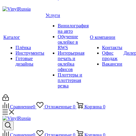
Услуги
Винилография
на авто
Обучение
Каталог
О компании
оклейке в
Плёнка
RWS
Контакты
Инструменты
Интерьерная
Офис
Диле
Готовые
печать и
продаж
дизайны
оклейка
Вакансии
офисов
Плоттеры и
плоттерная
резка
Сравнение
0
Отложенные
0
Корзина
0
Сравнение
0
Отложенные
0
Корзина
0