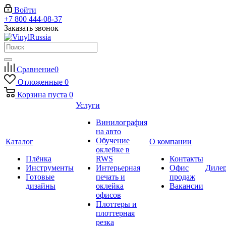
Войти
+7 800 444-08-37
Заказать звонок
Сравнение
0
Отложенные
0
Корзина
пуста
0
Услуги
Винилография
на авто
Обучение
Каталог
О компании
оклейке в
Плёнка
RWS
Контакты
Инструменты
Интерьерная
Офис
Диле
Готовые
печать и
продаж
дизайны
оклейка
Вакансии
офисов
Плоттеры и
плоттерная
резка