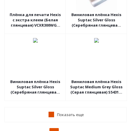
Плёнка для печати Hexis
Виниловая плёнка Hexis
с экстра клеем (Белая
Suptac Silver Gloss
глянцевая) VCXR300WG1,
(Серебряная глянцевая)
1.37 пог.м
HXS5877B, 1.52 пог.м
Виниловая плёнка Hexis
Виниловая плёнка Hexis
Suptac Silver Gloss
Suptac Medium Grey Gloss
(Серебряная глянцевая)
(Серая глянцевая) S5431B,
S5877B, 1.52 пог.м
1.52 пог.м
Показать еще