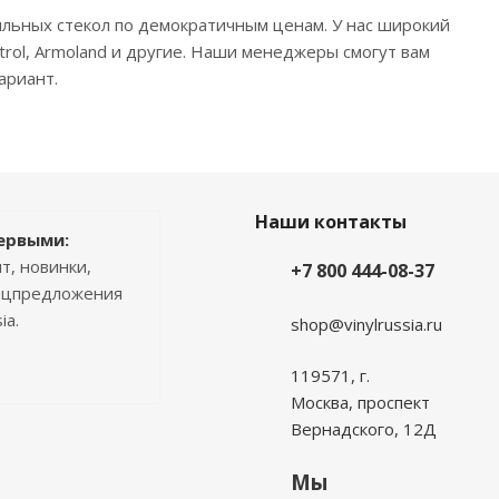
льных стекол по демократичным ценам. У нас широкий
rol, Armoland и другие. Наши менеджеры смогут вам
ариант.
Наши контакты
ервыми:
т, новинки,
+7 800 444-08-37
пецпредложения
ia.
shop@vinylrussia.ru
119571,
г.
Москва
, проспект
Вернадского, 12Д
Мы