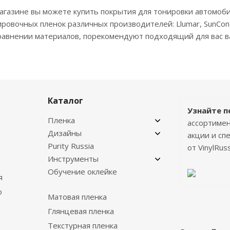
агазине вы можете купить покрытия для тонировки автомоби
ровочных пленок различных производителей: Llumar, SunCont
равнении материалов, порекомендуют подходящий для вас в
Каталог
Узнайте п
Пленка
ассортимен
Дизайны
акции и с
Purity Russia
от VinylRuss
Инструменты
Обучение оклейке
я
о
Матовая пленка
Глянцевая пленка
Текстурная пленка