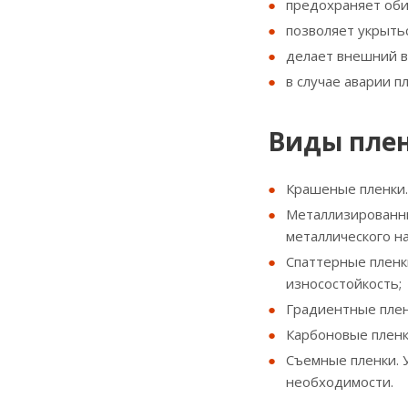
предохраняет оби
позволяет укрытьс
делает внешний в
в случае аварии п
Виды плен
Крашеные пленки.
Металлизированны
металлического н
Спаттерные пленк
износостойкость;
Градиентные плен
Карбоновые пленк
Съемные пленки. У
необходимости.