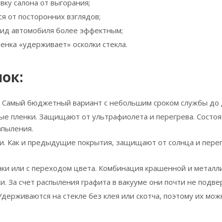
вку салона от выгорания;
я от посторонних взглядов;
ид автомобиля более эффектным;
ленка «удерживает» осколки стекла.
ок:
 Самый бюджетный вариант с небольшим сроком службы до д
е пленки. Защищают от ультрафиолета и перегрева. Состоят
апыления.
и. Как и предыдущие покрытия, защищают от солнца и пер
ки или с переходом цвета. Комбинация крашенной и металлиз
и. За счет распыления графита в вакууме они почти не подв
держиваются на стекле без клея или скотча, поэтому их мож