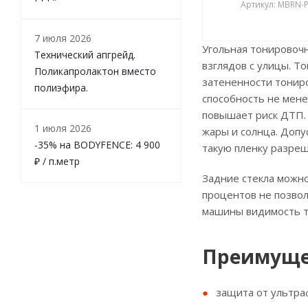
Артикул: MBRN-
7 июля 2026
Угольная тонировочн
Технический апгрейд.
взглядов с улицы. Т
Поликапролактон вместо
затененности тониро
полиэфира.
способность не мене
повышает риск ДТП. 
1 июля 2026
жары и солнца. Допу
-35% на BODYFENCE: 4 900
такую пленку разреш
₽ / п.метр
Задние стекла можно
процентов не позвол
машины видимость т
Преимущес
защита от ультра