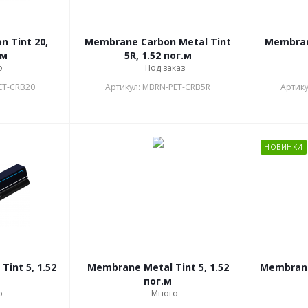
 Tint 20,
Membrane Carbon Metal Tint
Membrane
.м
5R, 1.52 пог.м
о
Под заказ
ET-CRB20
Артикул: MBRN-PET-CRB5R
Артику
НОВИНКИ
int 5, 1.52
Membrane Metal Tint 5, 1.52
Membrane 
пог.м
о
Много