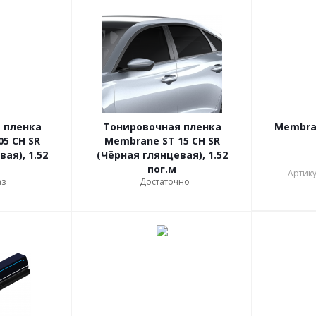
 пленка
Тонировочная пленка
Membran
5 CH SR
Membrane ST 15 CH SR
ая), 1.52
(Чёрная глянцевая), 1.52
пог.м
Артику
аз
Достаточно