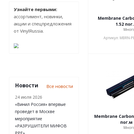
Узнайте первыми:
ассортимент, новинки,
Membrane Carbon
акции и спецпредложения
1.52 пог
Мног
от VinylRussia.
Артикул: MBRN-P
Новости
Все новости
24 июля 2026
«Винил Россия» впервые
проведет в Москве
Membrane Carbon T
мероприятие
пог.м
«РАЗРУШИТЕЛИ МИФОВ
Мног
PPF»