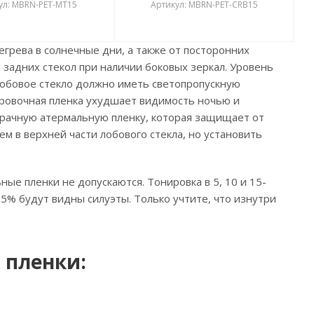
ул: MBRN-PET-MT15
Артикул: MBRN-PET-CRB15
грева в солнечные дни, а также от посторонних
 задних стекол при наличии боковых зеркал. Уровень
лобовое стекло должно иметь светопропускную
ировочная пленка ухудшает видимость ночью и
зрачную атермальную пленку, которая защищает от
м в верхней части лобового стекла, но установить
ые пленки не допускаются. Тонировка в 5, 10 и 15-
5% будут видны силуэты. Только учтите, что изнутри
 пленки: