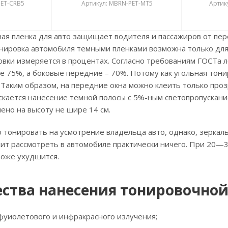
PET-CRB5
Артикул: MBRN-PET-MT5
Артик
ая пленка для авто защищает водителя и пассажиров от пере
онировка автомобиля темными пленками возможна только для
вки измеряется в процентах. Согласно требованиям ГОСТа 
е 75%, а боковые передние – 70%. Потому как угольная тон
Таким образом, на передние окна можно клеить только про
скается нанесение темной полосы с 5%-ным светопропускание
ено на высоту не шире 14 см.
 тонировать на усмотрение владельца авто, однако, зеркальн
ит рассмотреть в автомобиле практически ничего. При 20—3
оже ухудшится.
тва нанесения тонировочной
фyиолетового и инфракрасного излучения;