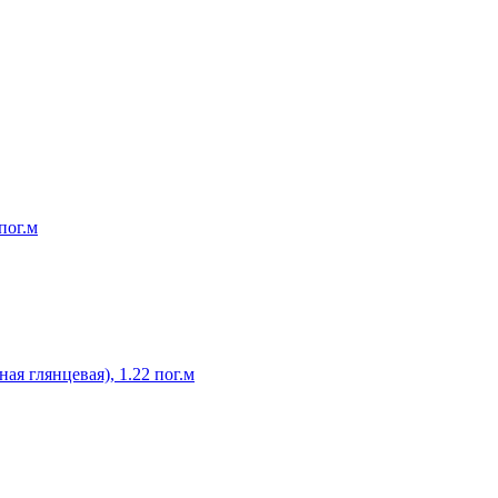
пог.м
я глянцевая), 1.22 пог.м