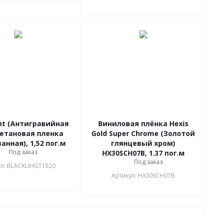
ht (Антигравийная
Виниловая плёнка Hexis
етановая пленка
Gold Super Chrome (Золотой
анная), 1,52 пог.м
глянцевый хром)
Под заказ
HX30SCH07B, 1.37 пог.м
Под заказ
л: BLACKLIHGT1520
Артикул: HX30SCH07B