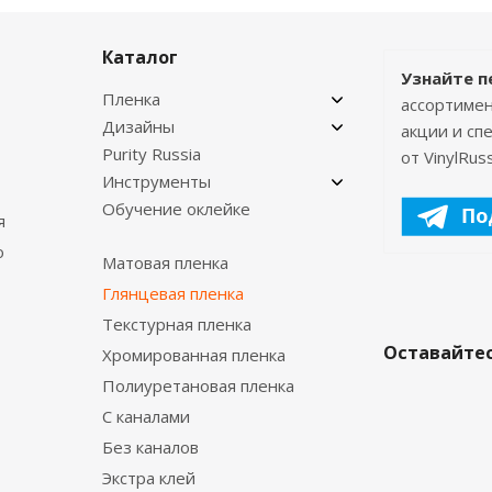
Каталог
Узнайте п
Пленка
ассортимен
Дизайны
акции и с
Purity Russia
от VinylRuss
Инструменты
Обучение оклейке
я
о
Матовая пленка
Глянцевая пленка
Текстурная пленка
Оставайтес
Хромированная пленка
Полиуретановая пленка
С каналами
Без каналов
Экстра клей