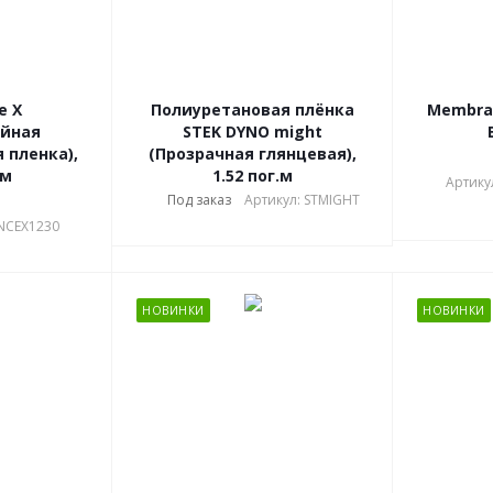
e X
Полиуретановая плёнка
Membran
ийная
STEK DYNO might
 пленка),
(Прозрачная глянцевая),
.м
1.52 пог.м
Артику
о
Под заказ
Артикул: STMIGHT
NCEX1230
НОВИНКИ
НОВИНКИ