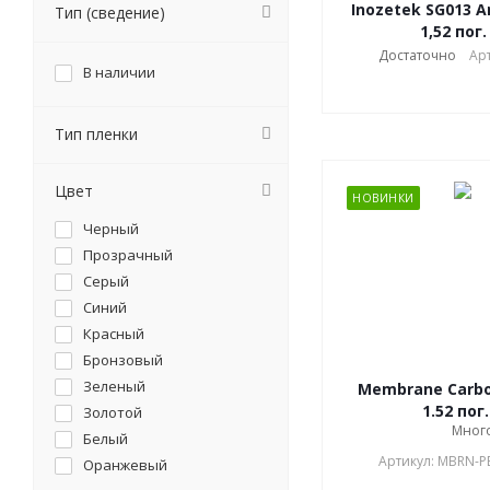
Inozetek SG013 A
Тип (сведение)
1,52 пог.
Достаточно
Ар
В наличии
Тип пленки
Цвет
НОВИНКИ
Черный
Прозрачный
Серый
Синий
Красный
Бронзовый
Зеленый
Membrane Carbon
1.52 пог
Золотой
Мног
Белый
Артикул: MBRN-P
Оранжевый