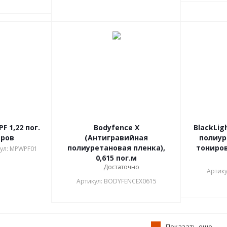
 1,22 пог.
Bodyfence X
BlackLig
тров
(Антигравийная
полиур
полиуретановая пленка),
тониров
ул: MPWPF01
0,615 пог.м
Достаточно
Артику
Артикул: BODYFENCEX0615
Показать еще