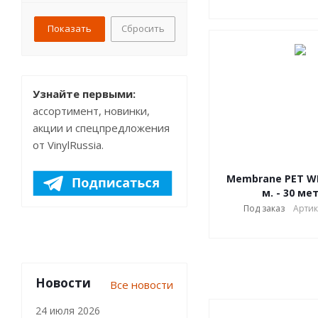
Розовый
Тиффани
Сбросить
Фиолетовый
Коричневый
Бежевый
Серебряный
Узнайте первыми:
Бирюзовый
ассортимент, новинки,
Жёлтый
акции и спецпредложения
Голубой
от VinylRussia.
Медный
Темная вишня
Membrane PET WPF
зеленый
м. - 30 ме
Салатовый
Под заказ
Артик
Новости
Все новости
24 июля 2026