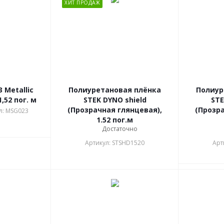
ХИТ ПРОДАЖ
 Metallic
Полиуретановая плёнка
Полиур
1,52 пог. м
STEK DYNO shield
STE
(Прозрачная глянцевая),
(Прозра
л: MSG023
1.52 пог.м
Достаточно
Артикул: STSHD1520
Арт