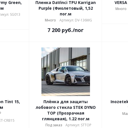
rmy Green,
Пленка DaVinci TPU Karrigan
VERSA 
 м
Purple (Фиолетовый, 1,52
Много
пог.м
тикул: SG013
Много
Артикул: DV-136MG
7 200
руб.
/пог
АКЦИЯ
 Tint 15,
Плёнка для защиты
Inozetek
.м
лобового стекла STEK DYNO
о
TOP (Прозрачная
Ма
глянцевая), 1.22 пог.м
ET-CRB15
Под заказ
Артикул: STTOP