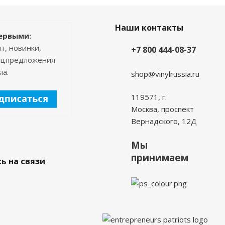
Наши контакты
ервыми:
т, новинки,
+7 800 444-08-37
пецпредложения
ia.
shop@vinylrussia.ru
119571,
г.
Москва
, проспект
Вернадского, 12Д
Мы
принимаем
ь на связи