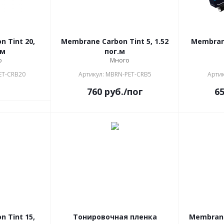
 Tint 20,
Membrane Carbon Tint 5, 1.52
Membrane
.м
пог.м
о
Много
ET-CRB20
Артикул: MBRN-PET-CRB5
Артик
760
руб.
/пог
6
 Tint 15,
Тонировочная пленка
Membrane 