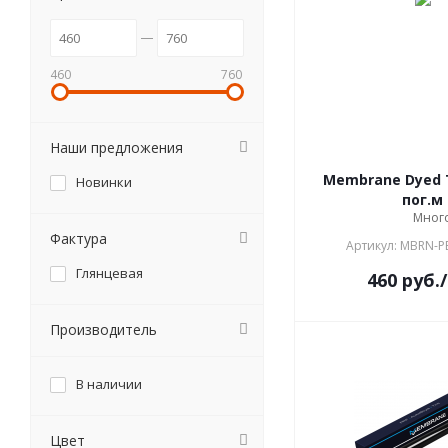
460
760
Наши предложения
Membrane Dyed Ti
Новинки
пог.м
Мног
Фактура
Артикул: MBRN-P
Глянцевая
460
руб.
Производитель
В наличии
Цвет