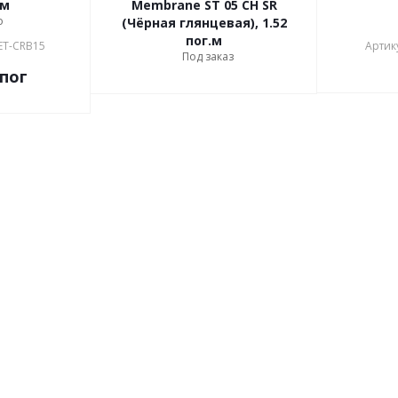
.м
Membrane ST 05 CH SR
о
(Чёрная глянцевая), 1.52
пог.м
ET-CRB15
Артик
Под заказ
/пог