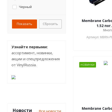
Черный
Membrane Carbon
Сбросить
1.52 пог
Мног
Артикул: MBRN-P
Узнайте первыми:
ассортимент, новинки,
акции и спецпредложения
от VinylRussia.
НОВИНКИ
Membrane Carbon
Новости
Все новости