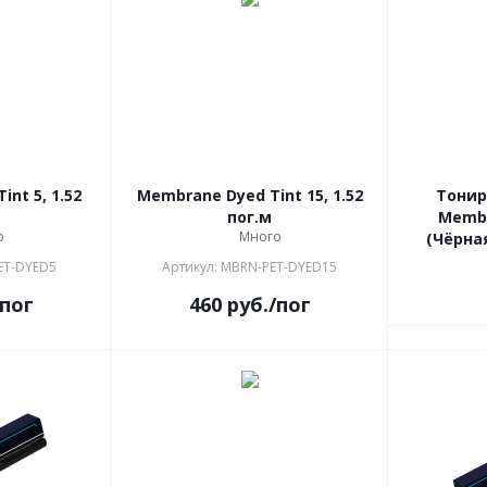
nt 5, 1.52
Membrane Dyed Tint 15, 1.52
Тонир
пог.м
Membr
о
Много
(Чёрная
ET-DYED5
Артикул: MBRN-PET-DYED15
/пог
460
руб.
/пог