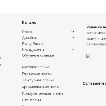
Каталог
Узнайте п
Пленка
ассортимен
Дизайны
акции и с
Purity Russia
от VinylRuss
Инструменты
Обучение оклейке
я
о
Матовая пленка
Глянцевая пленка
Текстурная пленка
Оставайтес
Хромированная пленка
Полиуретановая пленка
С каналами