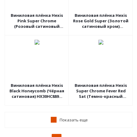
Виниловая плёнка Hexis
Виниловая плёнка Hexis
Pink Super Chrome
Rose Gold Super (Золотой
(Розовый сатиновый
сатиновый хром)
хром) HX30SCH10S, 1.37
HX30SCH12S, 1.37 пог.м
пог.м
Виниловая плёнка Hexis
Виниловая плёнка Hexis
Black Honeycomb (Чёрная
Super Chrome Fever Red
сатиновая) HX30HC889S,
Sat (Темно-красный
1.52 пог.м
хром сатин) HX30SCH16S,
1.52 пог.м
Показать еще