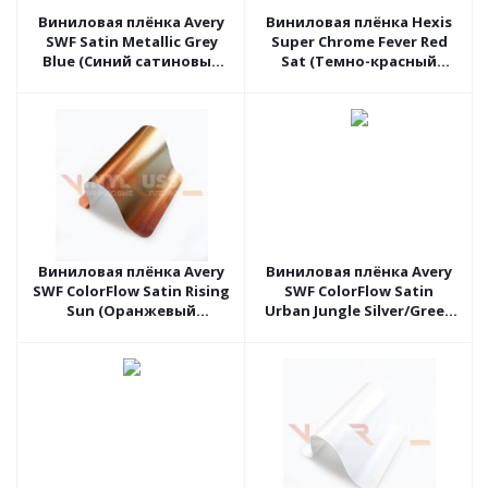
Виниловая плёнка Avery
Виниловая плёнка Hexis
SWF Satin Metallic Grey
Super Chrome Fever Red
Blue (Синий сатиновый
Sat (Темно-красный
металлик) BJ0940001, 1.52
хром сатин) HX30SCH16S,
пог.м
1.37 пог.м
Виниловая плёнка Avery
Виниловая плёнка Avery
SWF ColorFlow Satin Rising
SWF ColorFlow Satin
Sun (Оранжевый
Urban Jungle Silver/Green
сатиновый хамелеон)
(Зелёный сатиновый
BG7580001, 1.52 пог.м
хамелеон) BS7590001 , 1.52
пог.м