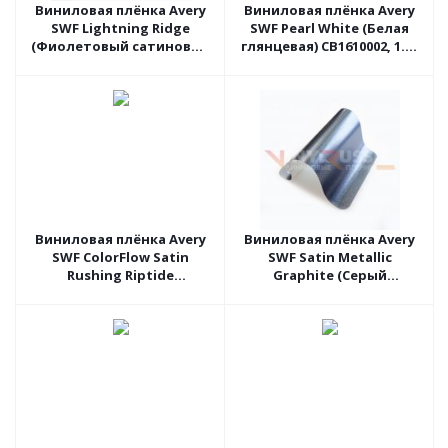
Виниловая плёнка Avery
Виниловая плёнка Avery
SWF Lightning Ridge
SWF Pearl White (Белая
(Фиолетовый сатиновый
глянцевая) CB1610002, 1.52
хром) BJ1080001, 1.52 пог.м
пог.м
Виниловая плёнка Avery
Виниловая плёнка Avery
SWF ColorFlow Satin
SWF Satin Metallic
Rushing Riptide
Graphite (Серый
(Фиолетовый сатиновый
сатиновый металлик)
хамелеон) BG7600001 , 1.52
BJ1030001 , 1.52 пог.м
пог.м