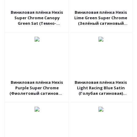
Виниловая плёнка Hexis
Виниловая плёнка Hexis
Super Chrome Canopy
Lime Green Super Chrome
Green Sat (Темно-
(Зелёный сатиновый
зеленый хром сатин)
хром) HX30SCH14S, 1.37
HX30SCH18S, 1.37 пог.м
пог.м
Виниловая плёнка Hexis
Виниловая плёнка Hexis
Purple Super Chrome
Light Racing Blue Satin
(Фиолетовый сатиновый
(Голубая сатиновая)
хром) HX30SCH06S, 1.37
HX20521S, 1.52 пог.м
пог.м