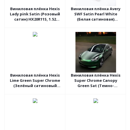
Виниловая плёнка Hexis
Виниловая плёнка Avery
Lady pink Satin (Розовый
SWF Satin Pearl White
сатин) HX20R11S, 1.52
(Белая сатиновая)
пог.м
AW1700001, 1.52 пог.м
Виниловая плёнка Hexis
Виниловая плёнка Hexis
Lime Green Super Chrome
Super Chrome Canopy
(Зелёный сатиновый
Green Sat (Темно-
хром) HX30SCH14S, 1.52
зеленый хром сатин)
пог.м
HX30SCH18S, 1.52 пог.м